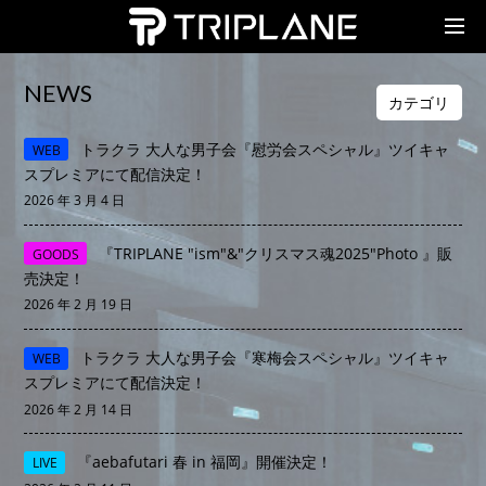
TRIPLANE Passengers
NEWS
カテゴリ
トラクラ 大人な男子会『慰労会スペシャル』ツイキャ
WEB
スプレミアにて配信決定！
2026 年 3 月 4 日
『TRIPLANE "ism"&"クリスマス魂2025"Photo 』販
GOODS
売決定！
2026 年 2 月 19 日
トラクラ 大人な男子会『寒梅会スペシャル』ツイキャ
WEB
スプレミアにて配信決定！
2026 年 2 月 14 日
『aebafutari 春 in 福岡』開催決定！
LIVE