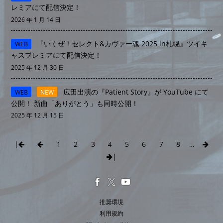
レミアにて配信決定！
2026 年 1 月 14 日
『いくぜ！セレクト&カヴァー魂 2025 in札幌』ツイキ
WEB
ャスプレミアにて配信決定！
2025 年 12 月 30 日
広田出演の『Patient Story』が YouTube にて
WEB
NEW
公開！ 新曲「ありがとう」も同時公開！
2025 年 12 月 15 日
|
1
2
3
5
6
7
8
4
…
|
推奨環境
利用規約