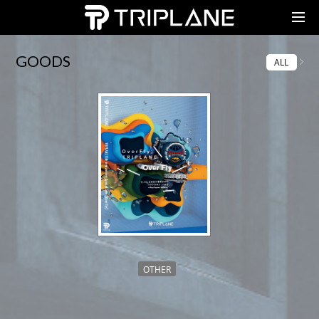
TRIPLANE Passengers
GOODS
ALL
OTHER