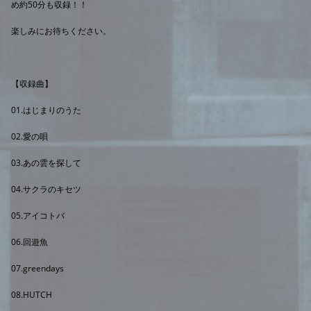
め約50分も収録！！
楽しみにお待ちください。
【収録曲】
01.はじまりのうた
02.愛の唄
03.あの雲を探して
04.サクラのキセツ
05.アイコトバ
06.回遊魚
07.greendays
08.HUTCH