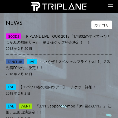
TRIPLANE Passengers
NEWS
カテゴリ
TRIPLANE LIVE TOUR 2018『1/4802のすべて〜ひと
GOODS
つかみの無限大〜』 第１弾グッズ発売決定！！！
2018 年 2 月 20 日
「いくぜ！スペシャルフライトvol.1」２次
FANCLUB
LIVE
先着FC受付 決定！！
2018 年 2 月 18 日
【エバソロ春の道内ツアー】 チケット詳細！！
LIVE
2018 年 2 月 2 日
「3.11 Sapporo Sympo『8年目の3.11』」 江
LIVE
EVENT
畑、広田出演決定！！