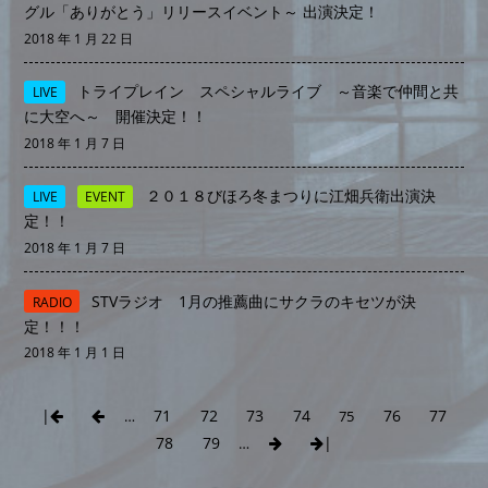
グル「ありがとう」リリースイベント～ 出演決定！
2018 年 1 月 22 日
トライプレイン スペシャルライブ ～音楽で仲間と共
LIVE
に大空へ～ 開催決定！！
2018 年 1 月 7 日
２０１８びほろ冬まつりに江畑兵衛出演決
LIVE
EVENT
定！！
2018 年 1 月 7 日
STVラジオ 1月の推薦曲にサクラのキセツが決
RADIO
定！！！
2018 年 1 月 1 日
|
71
72
73
74
76
77
…
75
78
79
|
…