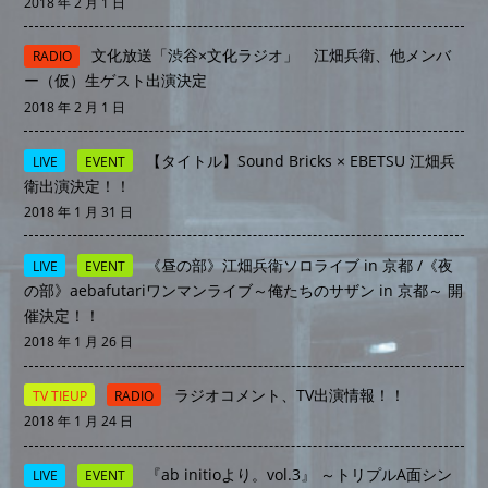
2018 年 2 月 1 日
文化放送「渋谷×文化ラジオ」 江畑兵衛、他メンバ
RADIO
ー（仮）生ゲスト出演決定
2018 年 2 月 1 日
【タイトル】Sound Bricks × EBETSU 江畑兵
LIVE
EVENT
衛出演決定！！
2018 年 1 月 31 日
《昼の部》江畑兵衛ソロライブ in 京都 /《夜
LIVE
EVENT
の部》aebafutariワンマンライブ～俺たちのサザン in 京都～ 開
催決定！！
2018 年 1 月 26 日
ラジオコメント、TV出演情報！！
TV TIEUP
RADIO
2018 年 1 月 24 日
『ab initioより。vol.3』 ～トリプルA面シン
LIVE
EVENT