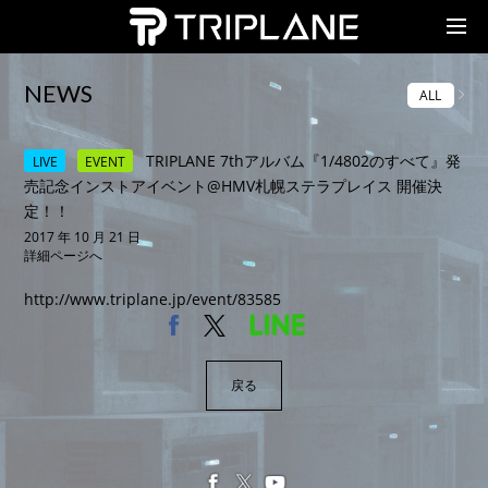
TRIPLANE Passengers
NEWS
ALL
TRIPLANE 7thアルバム『1/4802のすべて』発
LIVE
EVENT
売記念インストアイベント@HMV札幌ステラプレイス 開催決
定！！
2017 年 10 月 21 日
詳細ページへ
http://www.triplane.jp/event/83585
戻る