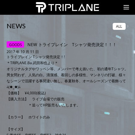
TRIPLANE Passengers
NEWS
ALL
NEW トライプレイン Tシャツ発売決定！！！
GOODS
2017 年 10 月 11 日
トライプレイン Tシャツ発売決定！!
＊TRIPLANE.Ba.武田和也より＊
オリジナルタグやワッペン等、メンバーで考え抜いた、初の通年Tシャツ。
男女問わず、人気の白。清潔感、着回しの多様性、マンネリの打破、様々
なシーンで活躍する事間違い無し。春夏秋冬、オールシーズンで着飾って
⁂(✺‿✺)⁂
【価格】 ¥4,000(税込)
【購入方法】 ライブ会場での販売
＊追ってHP販売もいたします。
【カラー】 ホワイトのみ
【サイズ】