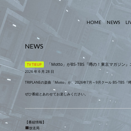
HOME
NEWS
LI
NEWS
「Motto」がBS-TBS『噂の！東京マガジ
TV TIEUP
2026 年 6 月 28 日
TRIPLANEの楽曲「Motto」が、2026年7月～9月クール BS
ぜひ番組とあわせてお楽しみください。
【番組情報】
放送局