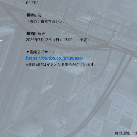
BS-TBS
番組名
『噂の！東京マガジン』
初回放送
2026年7月12日（日）13:00～（予定）
▼番組公式サイト
https://bs.tbs.co.jp/uwasa/
※放送日時は変更となる場合がございます。
推奨環境