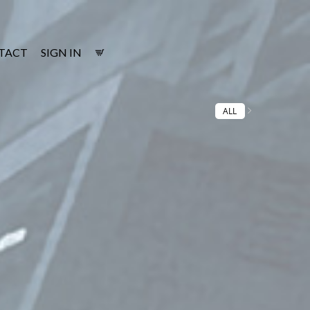
TACT
SIGN IN
ALL
。