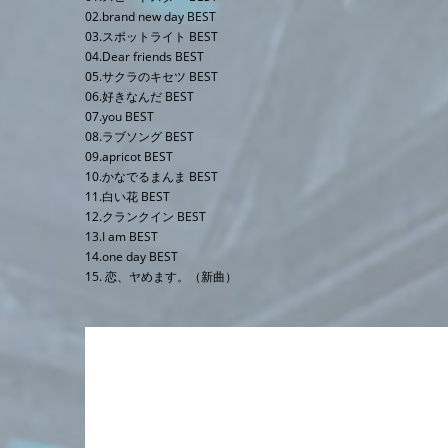
02.brand new day BEST
03.スポットライト BEST
04.Dear friends BEST
05.サクラのキセツ BEST
06.好きなんだ BEST
07.you BEST
08.ラブソング BEST
09.apricot BEST
10.かなでるまんま BEST
11.白い花 BEST
12.クランクイン BEST
13.I am BEST
14.one day BEST
15. 恋、ヤめます。（新曲）