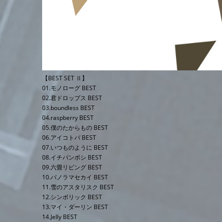
【BEST SET Ⅱ】
01.モノローグ BEST
02.君ドロップス BEST
03.boundless BEST
04.raspberry BEST
05.僕のたからもの BEST
06.アイコトバ BEST
07.いつものように BEST
08.イチバンボシ BEST
09.六畳リビング BEST
10.パノラマセカイ BEST
11.雪のアスタリスク BEST
12.シンボリック BEST
13.マイ・ダーリン BEST
14.Jelly BEST