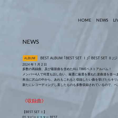
HOME
NEWS
LI
NEWS
BEST ALBUM ｢BEST SET Ⅰ｣｢ BEST SE
ALBUM
2024 年 1 月 2 日
多数の再録曲、及び最新曲を含めたALL TIMEベストアルバム！
メンバー4人で何度も話し合い、厳選に厳選を重ねた楽曲達を並べ
本当に沢山の中から、あれもこれもと収録したい曲を挙げたらキリ
新たにレコーディングし直したものも多数収録されているので、ベ
《収録曲》
【BEST SET Ⅰ】
01.スピードスター BEST