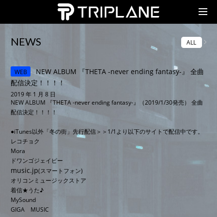
TRIPLANE Passengers
NEWS
ALL
NEW ALBUM 『THETA -never ending fantasy-』 全曲
WEB
配信決定！！！！
2019 年 1 月 8 日
NEW ALBUM 『THETA -never ending fantasy-』（2019/1/30発売） 全曲
配信決定！！！！
●iTunes以外「冬の街」先行配信＞＞1/1より以下のサイトで配信中です。
レコチョク
Mora
ドワンゴジェイピー
music.jp
(スマートフォン)
オリコンミュージックストア
着信★うた♪
MySound
GIGA MUSIC