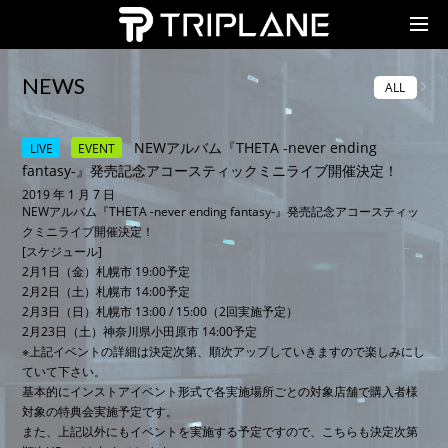
TRIPLANE Passengers
NEWS
ALL
NEWアルバム『THETA -never ending
LIVE
EVENT
fantasy-』発売記念アコースティックミニライブ開催決定！
2019 年 1 月 7 日
NEWアルバム『THETA -never ending fantasy-』発売記念アコースティッ
クミニライブ開催決定！
[スケジュール]
2月1日（金）札幌市 19:00予定
2月2日（土）札幌市 14:00予定
2月3日（日）札幌市 13:00 / 15:00（2回実施予定）
2月23日（土）神奈川県小田原市 14:00予定
※上記イベントの詳細は決定次第、順次アップしていきますので楽しみにし
ていて下さい。
基本的にインストアイベント形式で各実施場所ごとの対象店舗で購入者様
対象の特典会実施予定です。
また、上記以外にもイベントを実施する予定ですので、こちらも決定次第