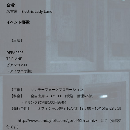
会場
名古屋 Electric Lady Land
イベント概要
【出演】
DEPAPEPE
TRIPLANE
ビアンコネロ
（アイウエオ順）
【主催】 サンデーフォークプロモーション
【料金】 全自由席 ￥３５００（税込・整理No付）
（ドリンク代別途500円必要）
【先行予約】 オフィシャル先行 10/5(木)18：00～10/15(日)23：59
http://www.sundayfolk.com/go/ell40th-anniv/
にて（先着受
付です）