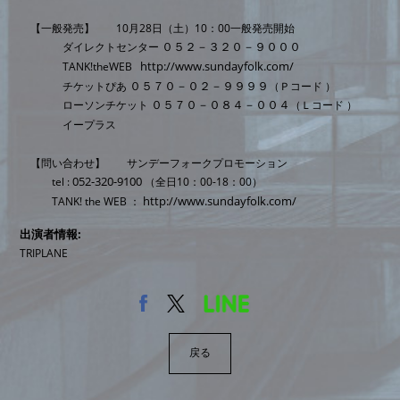
【一般発売】 10月28日（土）10：00一般発売開始
０５２－３２０－９０００
ダイレクトセンター
http://www.sundayfolk.com/
TANK!theWEB
０５７０－０２－９９９９
チケットぴあ
（Ｐコード ）
０５７０－０８４－００４
ローソンチケット
（Ｌコード ）
イープラス
【問い合わせ】 サンデーフォークプロモーション
052-320-9100
tel :
（全日10：00-18：00）
http://www.sundayfolk.com/
TANK! the WEB ：
出演者情報
TRIPLANE
戻る