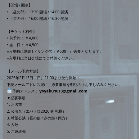
【開場 / 開演】
• 〈昼の部〉 13:30 開場 / 14:00 開演
• 〈夕の部〉 16:00 開場 / 16:30 開演
【チケット料金】
• 前予約： ￥4,000
• 当 日： ￥4,500
※入場時に別途1ドリンク代（￥600）が必要となります。
※入場料は当日会場にてご精算ください。
【メール予約方法】
2026年2月15日（日）21:00より受付開始！
下記メールアドレス宛に、必要事項を明記の上お申し込みください。
yoyaku1013@gmail.com
予約アドレス：
▼必要事項
1. お名前
2. 公演名（エバソロ2026 春 札幌）
3. 希望公演（昼の部 / 夕の部 / 両方）
4. 人数
5. ご連絡先