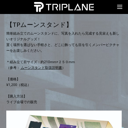
TRIPLANE Passengers
【TPムーンスタンド】
簡単組み立てのムーンスタンドに、写真を入れたら完成する見栄えも新し
いオリジナルグッズ！
置く場所を選ばない手軽さと、どこに飾っても目を引くメンバーピクチャ
ーをお楽しみください。
＊組み立て前サイズ：約210mm×２５０mm
（参考：
ムーンスタンド取扱説明書
）
【価格】
¥1,200（税込）
【購入方法】
ライブ会場での販売